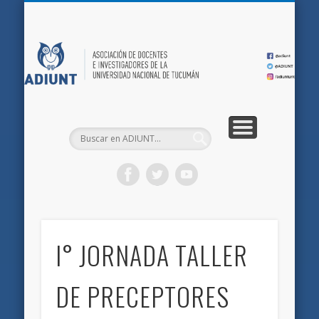
QUIÉNES SOMOS
DOCUMENTOS
AFILIACIONES
INICIO
AD
I° JORNADA TALLER
DE PRECEPTORES