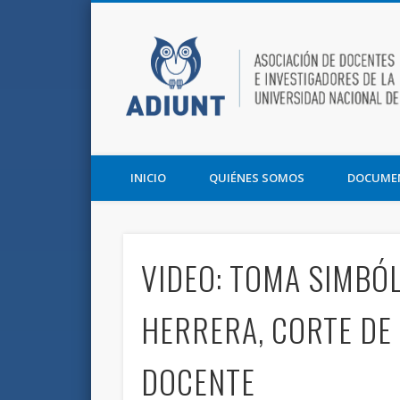
Facebook
Twitter
Vimeo
Asociación de Docentes e Investigadores de la UNT y la F
INICIO
QUIÉNES SOMOS
DOCUME
VIDEO: TOMA SIMBÓ
HERRERA, CORTE DE
DOCENTE