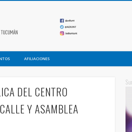
ADIUNT
undación Miguel Lillo
NTOS
AFILIACIONES
Su
LICA DEL CENTRO
 CALLE Y ASAMBLEA