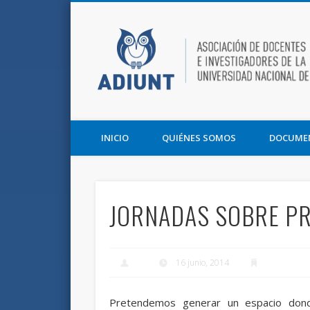
Facebook
Twitter
Vimeo
Asociación de Docentes e Investigadores de la UNT y la F
INICIO
QUIÉNES SOMOS
DOCUME
JORNADAS SOBRE PR
16 junio, 2014
Pretendemos generar un espacio don