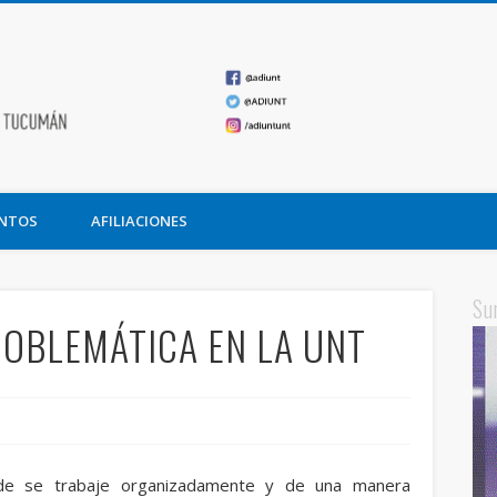
ADIUNT
undación Miguel Lillo
NTOS
AFILIACIONES
Su
OBLEMÁTICA EN LA UNT
de se trabaje organizadamente y de una manera