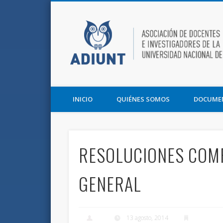
Facebook
Twitter
Vimeo
Asociación de Docentes e Investigadores de la UNT y la F
INICIO
QUIÉNES SOMOS
DOCUME
RESOLUCIONES COMP
GENERAL
13 agosto, 2014