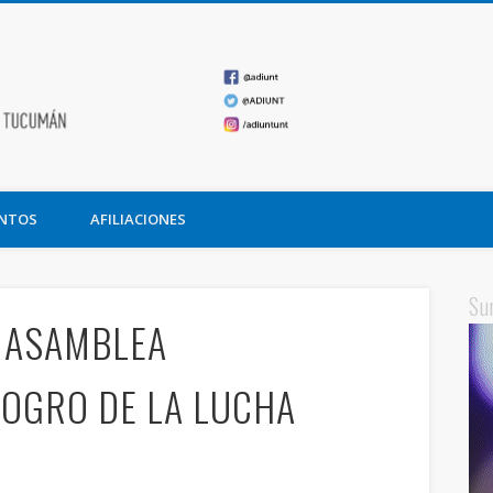
ADIUNT
undación Miguel Lillo
NTOS
AFILIACIONES
Su
 ASAMBLEA
LOGRO DE LA LUCHA