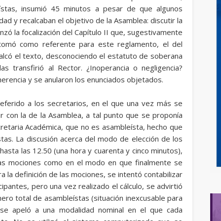
eístas, insumió 45 minutos a pesar de que algunos
dad y recalcaban el objetivo de la Asamblea: discutir la
zó la focalización del Capítulo II que, sugestivamente
 tomó como referente para este reglamento, el del
calcó el texto, desconociendo el estatuto de soberana
s transfirió al Rector. ¿Inoperancia o negligencia?
oherencia y se anularon los enunciados objetados.
referido a los secretarios, en el que una vez más se
or con la de la Asamblea, a tal punto que se proponía
cretaria Académica, que no es asambleísta, hecho que
as. La discusión acerca del modo de elección de los
hasta las 12.50 (una hora y cuarenta y cinco minutos),
las mociones como en el modo en que finalmente se
 la definición de las mociones, se intentó contabilizar
ipantes, pero una vez realizado el cálculo, se advirtió
ero total de asambleístas (situación inexcusable para
e se apeló a una modalidad nominal en el que cada