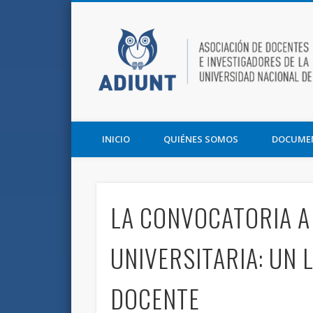
Facebook
Twitter
Vimeo
Asociación de Docentes e Investigadores de la UNT y la F
INICIO
QUIÉNES SOMOS
DOCUME
LA CONVOCATORIA A
UNIVERSITARIA: UN 
DOCENTE