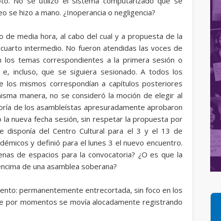
to. No se utilizó el sistema computarizado que se
eo se hizo a mano. ¿Inoperancia o negligencia?
o de media hora, al cabo del cual y a propuesta de la
 cuarto intermedio. No fueron atendidas las voces de
n los temas correspondientes a la primera sesión o
 e, incluso, que se siguiera sesionado. A todos los
e los mismos correspondían a capítulos posteriores
misma manera, no se consideró la moción de elegir al
oría de los asambleístas apresuradamente aprobaron
ó la nueva fecha sesión, sin respetar la propuesta por
e disponía del Centro Cultural para el 3 y el 13 de
démicos y definió para el lunes 3 el nuevo encuentro.
enas de espacios para la convocatoria? ¿O es que la
r encima de una asamblea soberana?
vento: permanentemente entrecortada, sin foco en los
que por momentos se movía alocadamente registrando