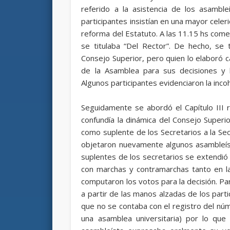
referido a la asistencia de los asambl
participantes insistían en una mayor celeri
reforma del Estatuto. A las 11.15 hs comen
se titulaba “Del Rector”. De hecho, se
Consejo Superior, pero quien lo elaboró 
de la Asamblea para sus decisiones y la
Algunos participantes evidenciaron la inc
Seguidamente se abordó el Capítulo III 
confundía la dinámica del Consejo Superi
como suplente de los Secretarios a la Se
objetaron nuevamente algunos asambleíst
suplentes de los secretarios se extendió 
con marchas y contramarchas tanto en 
computaron los votos para la decisión. Para
a partir de las manos alzadas de los partic
que no se contaba con el registro del núm
una asamblea universitaria) por lo qu