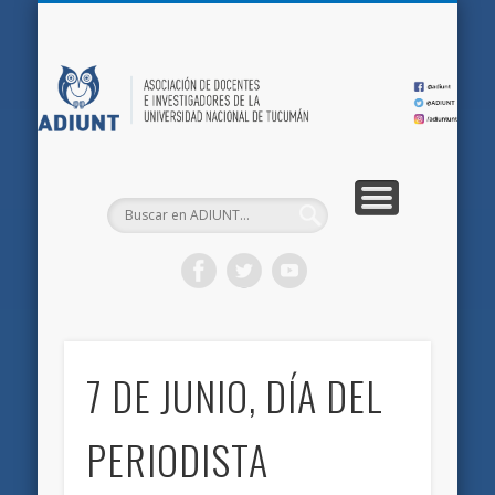
QUIÉNES SOMOS
DOCUMENTOS
AFILIACIONES
INICIO
AD
7 DE JUNIO, DÍA DEL
PERIODISTA