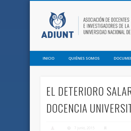
Facebook
Twitter
Vimeo
Asociación de Docentes e Investigadores de la UNT y la F
INICIO
QUIÉNES SOMOS
DOCUME
EL DETERIORO SALAR
DOCENCIA UNIVERSI
7 junio, 2015