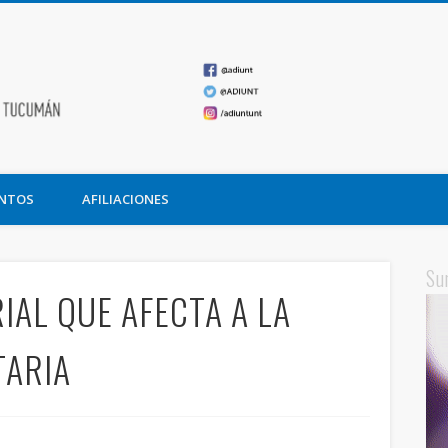
ADIUNT
undación Miguel Lillo
NTOS
AFILIACIONES
Su
IAL QUE AFECTA A LA
TARIA