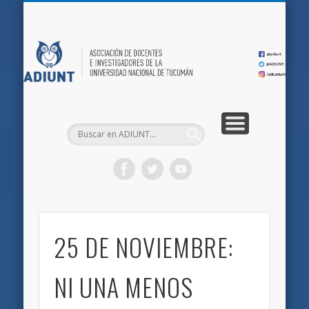
QUIÉNES SOMOS
DOCUMENTOS
AFILIACIONES
INICIO
AD
25 DE NOVIEMBRE:
NI UNA MENOS