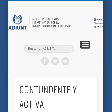
QUIÉNES SOMOS
DOCUMENTOS
AFILIACIONES
INICIO
AD
CONTUNDENTE Y
ACTIVA