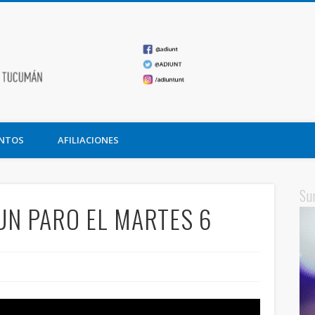
ADIUNT
undación Miguel Lillo
NTOS
AFILIACIONES
Su
UN PARO EL MARTES 6