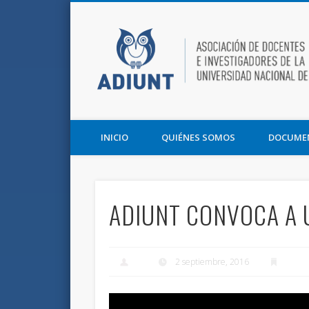
Facebook
Twitter
Vimeo
Asociación de Docentes e Investigadores de la UNT y la F
INICIO
QUIÉNES SOMOS
DOCUME
ADIUNT CONVOCA A 
2 septiembre, 2016