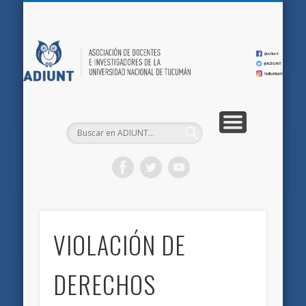
QUIÉNES SOMOS
DOCUMENTOS
AFILIACIONES
INICIO
AD
VIOLACIÓN DE
DERECHOS