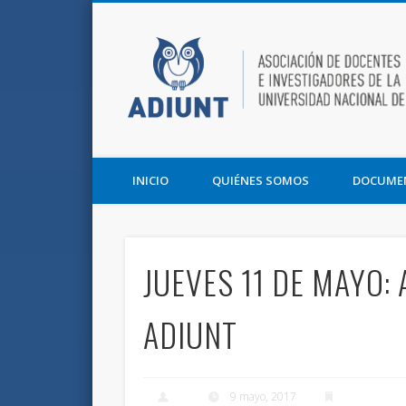
Facebook
Twitter
Vimeo
Asociación de Docentes e Investigadores de la UNT y la F
INICIO
QUIÉNES SOMOS
DOCUME
JUEVES 11 DE MAYO:
ADIUNT
9 mayo, 2017