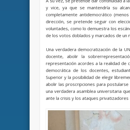
A su vez, se pretende dar continuidad a las
y vice, ya que se mantendría su alcanc
completamente antidemocrático (menos d
dirección, se pretende seguir con elecc
voluntades, como lo demuestra los escá
de los votos doblados y marcados de un 
Una verdadera democratización de la UNT
docente, abolir la sobrerrepresentac
representación acordes a la realidad de 
democrática de los docentes, estudia
Superior y la posibilidad de elegir librem
abolir las proscripciones para postularse
una verdadera asamblea universitaria que
ante la crisis y los ataques privatizadores