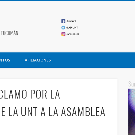
ADIUNT
undación Miguel Lillo
NTOS
AFILIACIONES
Su
ECLAMO POR LA
E LA UNT A LA ASAMBLEA