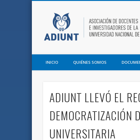
Facebook
Twitter
Vimeo
Asociación de Docentes e Investigadores de la UNT y la F
INICIO
QUIÉNES SOMOS
DOCUME
ADIUNT LLEVÓ EL R
DEMOCRATIZACIÓN D
UNIVERSITARIA