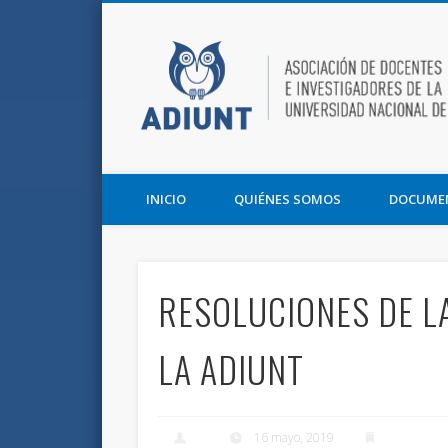
Facebook
Twitter
Vimeo
Asociación de Docentes e Investigadores de la UNT y la F
INICIO
QUIÉNES SOMOS
DOCUME
RESOLUCIONES DE L
LA ADIUNT
16 mayo, 2019