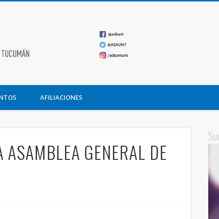
ADIUNT
undación Miguel Lillo
NTOS
AFILIACIONES
Su
A ASAMBLEA GENERAL DE