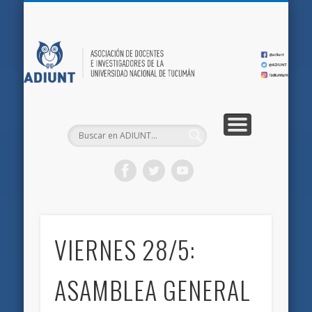
QUIÉNES SOMOS
DOCUMENTOS
AFILIACIONES
INICIO
AD
VIERNES 28/5:
ASAMBLEA GENERAL