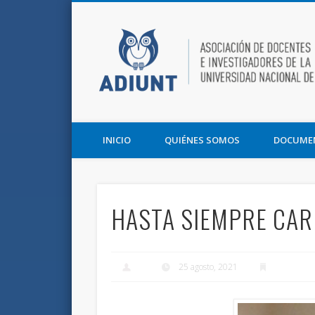
Facebook
Twitter
Vimeo
Asociación de Docentes e Investigadores de la UNT y la F
INICIO
QUIÉNES SOMOS
DOCUME
HASTA SIEMPRE CA
25 agosto, 2021