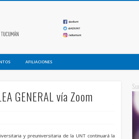
ADIUNT
undación Miguel Lillo
NTOS
AFILIACIONES
Su
LEA GENERAL vía Zoom
versitaria y preuniversitaria de la UNT continuará la