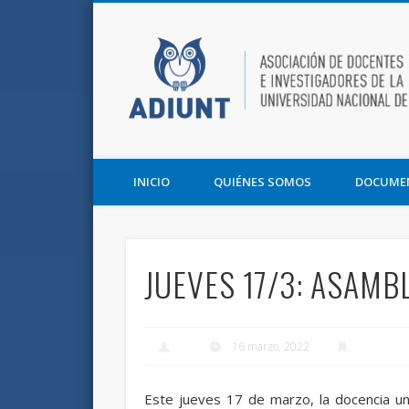
Facebook
Twitter
Vimeo
Asociación de Docentes e Investigadores de la UNT y la F
INICIO
QUIÉNES SOMOS
DOCUME
JUEVES 17/3: ASAMB
16 marzo, 2022
Este jueves 17 de marzo, la docencia uni