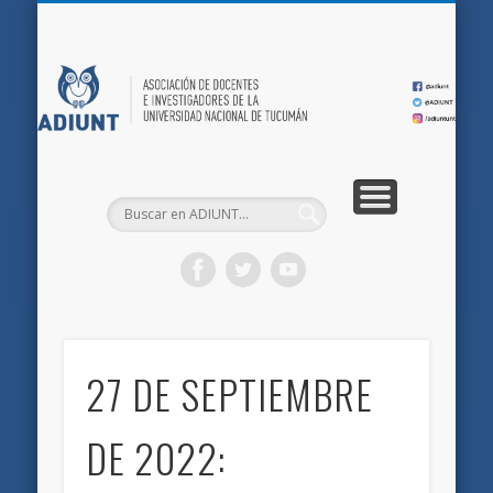
QUIÉNES SOMOS
DOCUMENTOS
AFILIACIONES
INICIO
AD
27 DE SEPTIEMBRE
DE 2022: