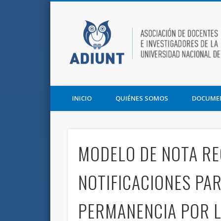
Facebook
Twitter
Vimeo
Asociación de Docentes e Investigadores de la UNT y la F
INICIO
QUIÉNES SOMOS
DOCUME
MODELO DE NOTA R
NOTIFICACIONES PA
PERMANENCIA POR 