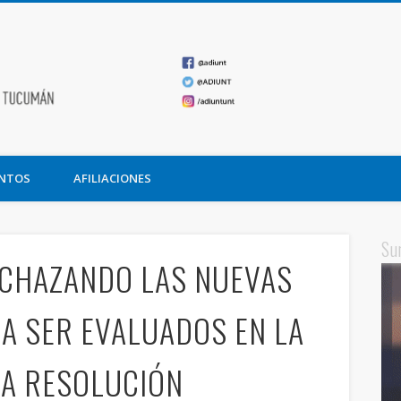
ADIUNT
undación Miguel Lillo
NTOS
AFILIACIONES
Su
ECHAZANDO LAS NUEVAS
RA SER EVALUADOS EN LA
LA RESOLUCIÓN