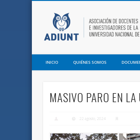
Facebook
Twitter
Vimeo
Asociación de Docentes e Investigadores de la UNT y la F
INICIO
QUIÉNES SOMOS
DOCUME
MASIVO PARO EN LA
22 agosto, 2024