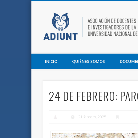
Facebook
Twitter
Vimeo
Asociación de Docentes e Investigadores de la UNT y la F
INICIO
QUIÉNES SOMOS
DOCUME
24 DE FEBRERO: PA
21 febrero, 2025