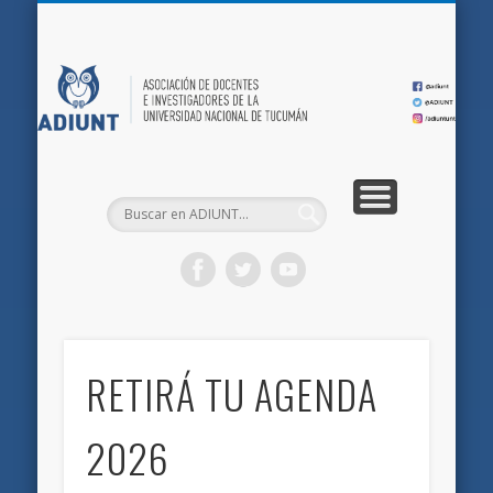
QUIÉNES SOMOS
DOCUMENTOS
AFILIACIONES
INICIO
AD
RETIRÁ TU AGENDA
2026