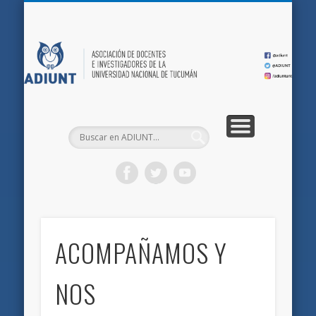
QUIÉNES SOMOS
DOCUMENTOS
AFILIACIONES
INICIO
AD
ACOMPAÑAMOS Y
NOS