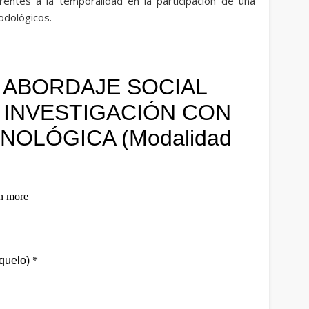
entes a la temporalidad en la participación de una
odológicos.