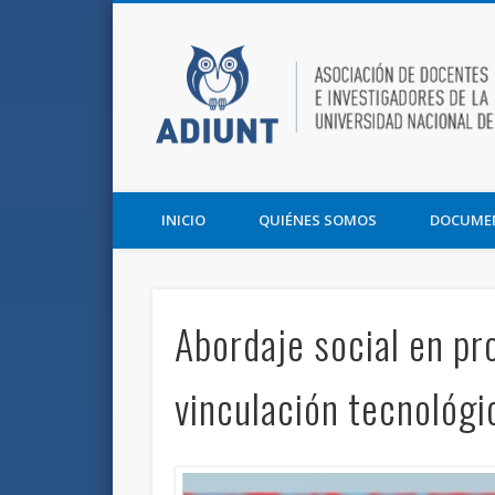
Facebook
Twitter
Vimeo
Asociación de Docentes e Investigadores de la UNT y la F
INICIO
QUIÉNES SOMOS
DOCUME
Abordaje social en pr
vinculación tecnológi