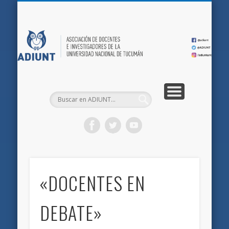
QUIÉNES SOMOS
DOCUMENTOS
AFILIACIONES
INICIO
AD
«DOCENTES EN
DEBATE»