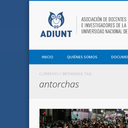
Facebook
Twitter
Vimeo
Asociación de Docentes e Investigadores de la UNT y la F
INICIO
QUIÉNES SOMOS
DOCUME
CURRENTLY BROWSING TAG
antorchas