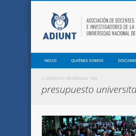
Facebook
Twitter
Vimeo
Asociación de Docentes e Investigadores de la UNT y la F
INICIO
QUIÉNES SOMOS
DOCUME
CURRENTLY BROWSING TAG
presupuesto universita