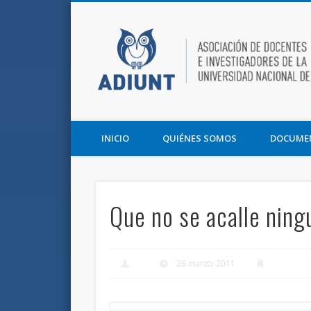
Facebook
Twitter
Vimeo
Asociación de Docentes e Investigadores de la UNT y la F
INICIO
QUIÉNES SOMOS
DOCUME
Que no se acalle ning
26 marzo, 2011