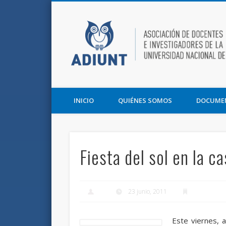
Facebook
Twitter
Vimeo
Asociación de Docentes e Investigadores de la UNT y la F
INICIO
QUIÉNES SOMOS
DOCUME
Fiesta del sol en la 
23 junio, 2011
Este viernes, 