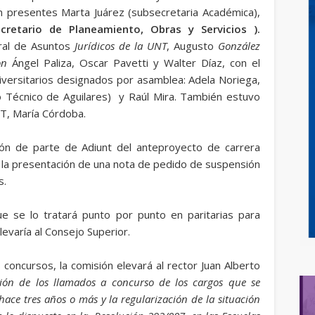
on presentes Marta Juárez (subsecretaria Académica),
cretario de Planeamiento, Obras y Servicios ).
ral de Asuntos
Jurídicos
de la
UNT
, Augusto
González
on
Ángel Paliza, Oscar Pavetti y Walter Díaz, con el
ersitarios designados por asamblea: Adela Noriega,
to Técnico de Aguilares) y Raúl Mira. También estuvo
T, María Córdoba.
ón de parte de Adiunt del anteproyecto de carrera
y la presentación de una nota de pedido de suspensión
s.
e se lo tratará punto por punto en paritarias para
evaría al Consejo Superior.
concursos, la comisión elevará al rector Juan Alberto
sión de los llamados a concurso de los cargos que se
ace tres años o más y la regularización de la situación