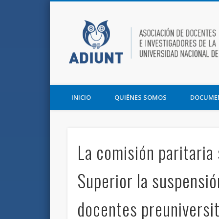
Facebook
Twitter
Vimeo
Asociación de Docentes e Investigadores de la UNT y la F
INICIO
QUIÉNES SOMOS
DOCUME
La comisión paritaria 
Superior la suspensió
docentes preuniversit