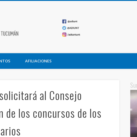
ADIUNT
undación Miguel Lillo
NTOS
AFILIACIONES
Su
solicitará al Consejo
n de los concursos de los
arios