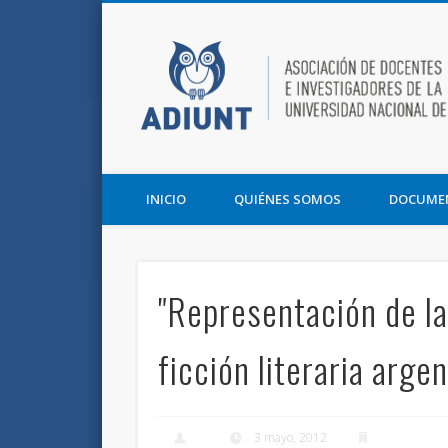
Facebook
Twitter
Vimeo
Asociación de Docentes e Investigadores de la UNT y la F
INICIO
QUIÉNES SOMOS
DOCUME
"Representación de la
ficción literaria argen
3 mayo, 2012