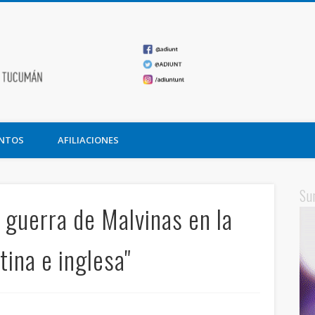
ADIUNT
undación Miguel Lillo
NTOS
AFILIACIONES
Su
 guerra de Malvinas en la
tina e inglesa"