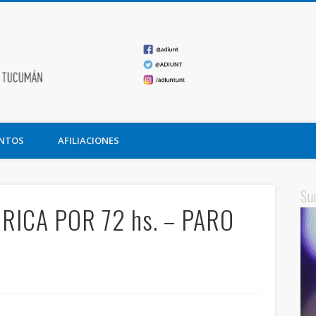
ADIUNT
undación Miguel Lillo
NTOS
AFILIACIONES
Su
ICA POR 72 hs. – PARO