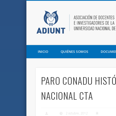
Facebook
Twitter
Vimeo
Asociación de Docentes e Investigadores de la UNT y la F
INICIO
QUIÉNES SOMOS
DOCUME
PARO CONADU HISTÓR
NACIONAL CTA
2 octubre, 2012