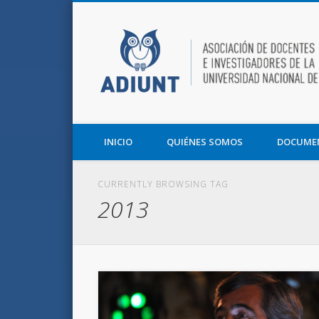
Facebook
Twitter
Vimeo
Asociación de Docentes e Investigadores de la UNT y la F
INICIO
QUIÉNES SOMOS
DOCUME
CURRENTLY BROWSING TAG
2013